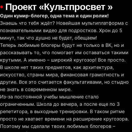
S
•
Проект «Культпросвет »
k
Один кумир-блогер, одна тема и один ролик!
i
Знаешь что тебя ждёт? Новейшая мультиплатформа с
p
познавательными видео для подростков. Хрон до 5
t
минут, так что душно не будет, обещаем!
o
Теперь любимые блогеры будут не только в ВК, но и
c
рассказывать то, что помогает им оставаться такими
o
крутыми. А именно – широкий кругозор! Все просто.
n
В школе нет таких предметов, как архитектура,
t
искусство, страны мира, финансовая грамотность и
e
другие. Все это считается факультативами, но стыдно
n
не знать в современном мире.
t
Из-за постоянной учебы мышление стало
ограниченным. Школа до вечера, а после еще по 3
репетитора, в выходные тренировки. В таком ритме
просто не хватает времени на расширение кругозора.
Поэтому мы сделали твоих любимых блогеров –