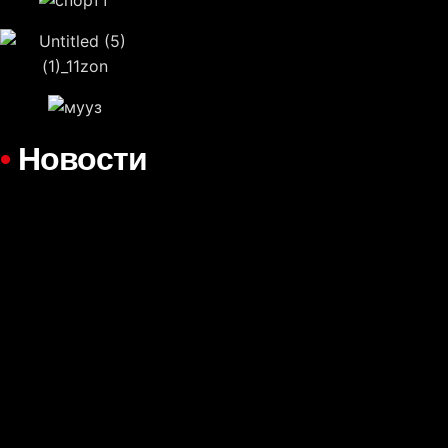
•
Новости
Новая серия полезных видео проекта
«КультПросвет» отсняты!
Лайфхакер: "2-минутное правило" +
"Метод 5 секунд"
Научные мифы, в которые верят даже
взрослые
Один кумир-блогер, одна тема и один
ролик!