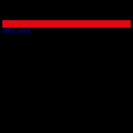
Scroll to top
Skip to content
О нас
Проекты
Новости
Для СМИ
Кастинг
Контакты