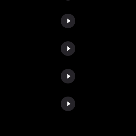
«Я старался насладиться
процессом, а не только
думать о победе»