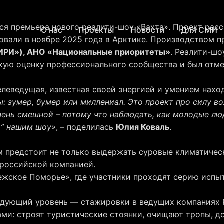
ся премьера нового реалити-шоу «Вахта». Проект расс
О нас
Проекты
Новости
Для СМИ
овали в ноябре 2025 года в Арктике. Производством 
«ИРИ»), АНО «Национальные приоритеты»
. Реалити-шо
ую оценку профессионального сообщества и был отмеч
елеведущая, известная своей энергией и умением нахо
ы: зумер, бумер или миллениал. Это проект про силу в
очень смешной – потому что наблюдать, как молодые л
и” нашим шоу»
, – поделилась
Юлия Коваль
.
м предстоит не только выдержать суровые климатическ
 российской компанией.
ежское Поморье», где участники проходят серию испыт
едующий уровень — стажировки в ведущих компаниях Р
ми: строят туристические стоянки, очищают тропы, до