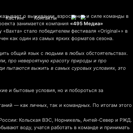
казывает о выживании, взрослении и силе команды в
Кастинг
Контакты
проекта занимается компания
«495 Медиа»
у «Вахта» стало победителем фестиваля «Original+» в
ен как один из самых ярких форматов сезона.
дить общий язык с людьми в любых обстоятельствах.
оли, про невероятную красоту природы и про
юди пытаются выжить в самых суровых условиях, это
ие и бытовые условия, но и побороться за
аний — как личных, так и командных. По итогам этого
оссии: Кольская ВЭС, Норникель, Антей-Север и РЖД.
бывают воду, учатся работать в команде и принимать