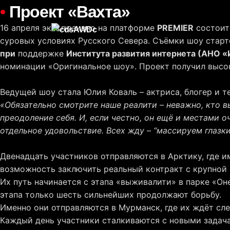
S
•
Проект «Вахта»
k
16 апреля эксклюзивно на платформе
PREMIER
состоит
i
суровых условиях Русского Севера. Съёмки шоу старт
p
при
поддержке
Института развития интернета (АНО 
t
номинации «Оригинальное шоу». Проект получил высок
o
c
Ведущей шоу стала Юлия Коваль – актриса, блогер и т
o
«Обязательно смотрите наше реалити – неважно, кто в
n
преодоление себя. И, если честно, он ещё и местами 
t
отдельное удовольствие. Всех жду – “массируем глазк
e
n
Двенадцать участников отправляются в Арктику, где и
t
возможность заключить реальный контракт с крупной
Их путь начинается с этапа «выживалити» в парке «Он
этапа только шесть сильнейших продолжают борьбу.
Именно они отправляются в Мурманск, где их ждёт сл
Каждый день участники сталкиваются с новыми задача